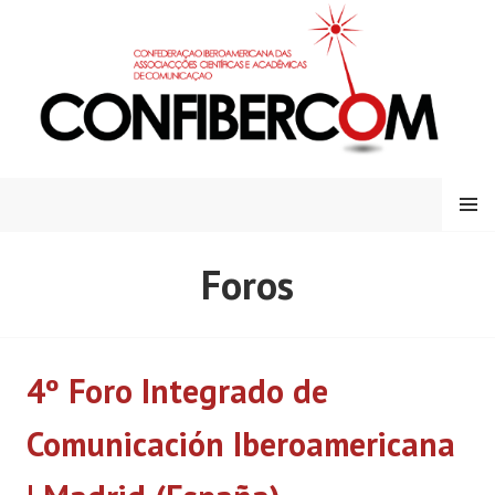
S
k
i
p
t
o
c
o
MENU
n
t
Foros
e
n
t
4º Foro Integrado de
Comunicación Iberoamericana